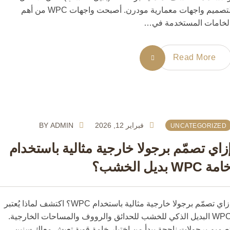
لتصميم واجهات معمارية مودرن. أصبحت واجهات WPC من أهم
امات المستخدمة في…
Read More
فبراير 12, 2026
ADMIN
BY
UNCATEGORIZE
اي تصمّم برجولا خارجية مثالية باستخدام
W بديل الخشب؟
إزاي تصمّم برجولا خارجية مثالية باستخدام WPC؟ اكتشف لماذا يُعتبر
WPC البديل الذكي للخشب للحدائق والرووف والمساحات الخارجية.
يم برجولات ناجحة يبدأ من اختيار خامة قوية تعيش معاك سنين.