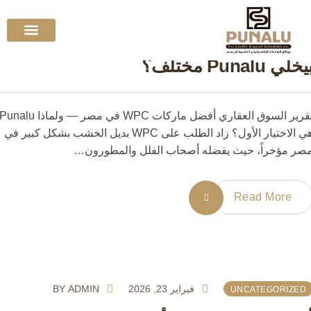
فبراير 24, 2026
ADMIN
BY
UNCATEGORIZE
أفضل ماركات WPC في مصر — وإيه اللي
تواصل معنا
عن الشركة
 Punalu مختلف؟
تقرير السوق العقاري أفضل ماركات WPC في مصر — ولماذا Punalu
هي الاختيار الأول؟ زاد الطلب على WPC بديل الخشب بشكل كبير في
 مؤخراً، حيث يفضله أصحاب الفلل والمطورون…
Read More
فبراير 23, 2026
ADMIN
BY
UNCATEGORIZE