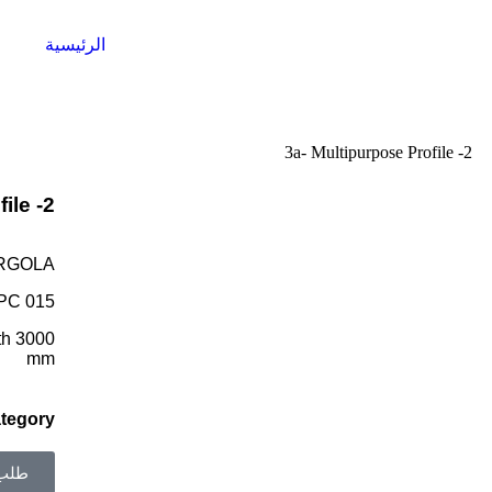
الرئيسية
ع
3a- Multipurpose Profile -2
ile -2
ERGOLA
PC 015
th 3000
mm
tegory
طلب