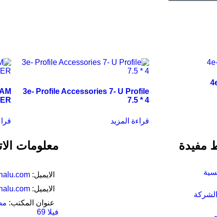
4
EAM
3e- Profile Accessories 7- U Profile
ER
7.5 * 4
قراءة المزيد
قراء
 مفيدة
معلومات الا
يسية
الايميل:
nalu.com
الايميل:
nalu.com
لشركة
عنوان المكتب:
فيلا 69
جر