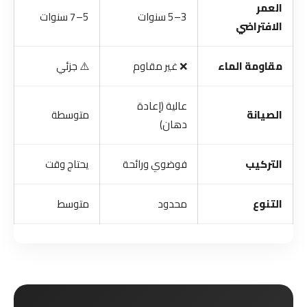
العمر
3–5 سنوات
5–7 سنوات
15–
الافتراضي
مقاومة الماء
❌ غير مقاوم
⚠️ جزئي
✅ 0%
عالية (إعادة
الصيانة
متوسطة
م
دهان)
التركيب
فوضوي ورائحة
يحتاج وقت
س
التنوع
محدود
متوسط
غ