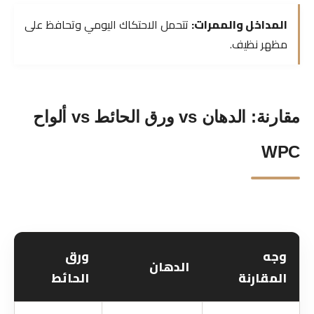
المداخل والممرات:
تتحمل الاحتكاك اليومي وتحافظ على
مظهر نظيف.
مقارنة: الدهان vs ورق الحائط vs ألواح
WPC
وجه
ورق
الدهان
المقارنة
الحائط
(