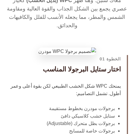
معاك سنين. وهنا ظهر
WPC (بديل الخشب)
كخيار
عصري يجمع بين الشكل الجذاب والقوة العالية ومقاومة
الشمس والمطر، مما يجعله الأنسب للفلل والكافيهات
والحدائق.
الخطوة 01
اختار ستايل البرجولا المناسب
يمنحك WPC شكل الخشب الطبيعي لكن بقوة أعلى وعمر
أطول. تشمل التصاميم:
برجولات مودرن بخطوط مستقيمة
ستايل خشب كلاسيكي دافئ
برجولات بظل متحرك (Adjustable)
برجولات خاصة للمسابح