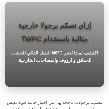
إزاي تصمّم برجولا خارجية
مثالية باستخدام WPC؟
اكتشف لماذا يُعتبر WPC البديل الذكي للخشب
للحدائق والرووف والمساحات الخارجية.
تصميم برجولات ناجحة يبدأ من اختيار خامة قوية تعيش